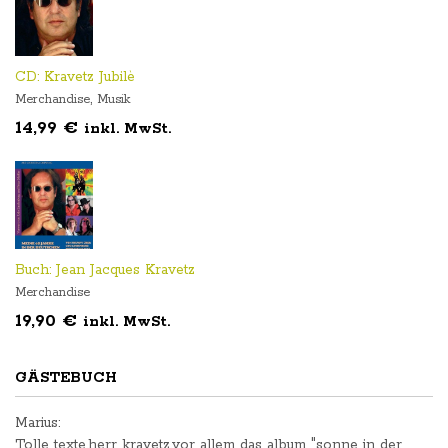
CD: Kravetz Jubilè
,
Merchandise
Musik
14,99
€
inkl. MwSt.
Buch: Jean Jacques Kravetz
Merchandise
19,90
€
inkl. MwSt.
GÄSTEBUCH
Marius
:
Tolle texte,herr kravetz.vor allem das album "sonne in der