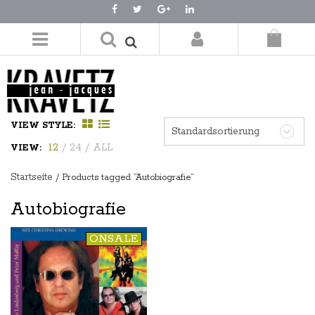
LOGIN/REGISTER
VIEW STYLE:
Standardsortierung
12
/
24
/
ALL
VIEW:
Startseite
/ Products tagged “Autobiografie”
Autobiografie
ONSALE