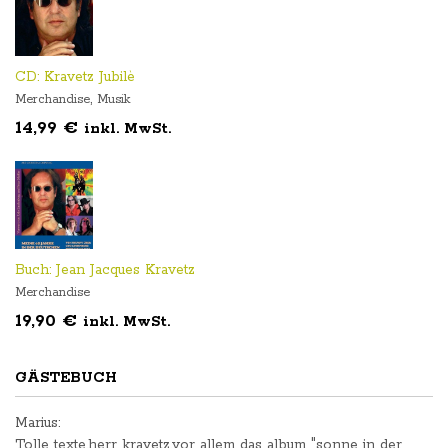
CD: Kravetz Jubilè
,
Merchandise
Musik
14,99
€
inkl. MwSt.
Buch: Jean Jacques Kravetz
Merchandise
19,90
€
inkl. MwSt.
GÄSTEBUCH
Marius
:
Tolle texte,herr kravetz.vor allem das album "sonne in der