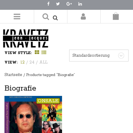
LOGIN/REGISTER
VIEW STYLE:
Standardsortierung
12
/
24
/
ALL
VIEW:
Startseite
/ Products tagged “Biografie”
Biografie
ONSALE