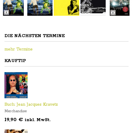
ZEICHEN
ZEICHEN
ALL
TATTOOS
TATT
DIE NÄCHSTEN TERMINE
DER
DER
TIME
LIVE
LIVE
ZEIT
ZEIT
BEST
Live
DVD
mehr Termine
DVD
LIVE
Comp.
KAUFTIP
Tabaluga
Tabaluga
Buch: Jean Jacques Kravetz
Merchandise
19,90
€
inkl. MwSt.